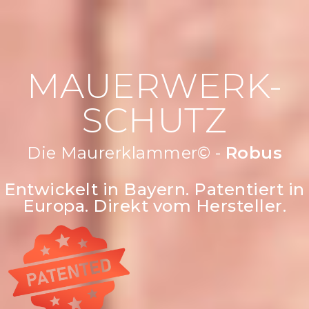
MAUERWERK-
SCHUTZ
Die Maurerklammer© -
Robust &
strapazierfähi
Entwickelt in Bayern. Patentiert in
Europa. Direkt vom Hersteller.