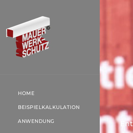
HOME
BEISPIELKALKULATION
ANWENDUNG
Ent