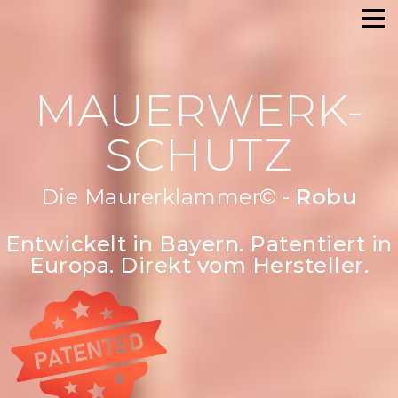
MAUERWERK-
SCHUTZ
Die Maurerklammer© -
Robust &
strapazierf
Entwickelt in Bayern. Patentiert in
Europa. Direkt vom Hersteller.