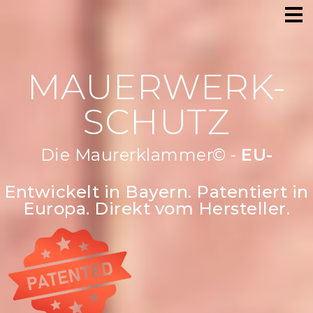
MAUERWERK-
SCHUTZ
Die Maurerklammer© -
Robust &
str
Entwickelt in Bayern. Patentiert in
Europa. Direkt vom Hersteller.